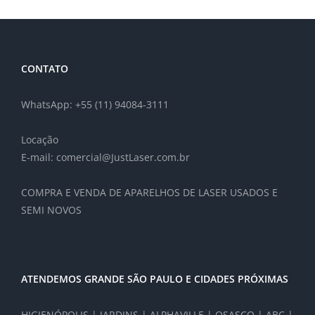
CONTATO
WhatsApp: +55 (11) 94084-3111
Locação
E-mail: comercial@JustLaser.com.br
COMPRA E VENDA DE APARELHOS DE LASER USADOS E
SEMI NOVOS
ATENDEMOS GRANDE SÃO PAULO E CIDADES PRÓXIMAS
HIGIENÓPOLIS | JARDINS | ALPHAVILLE | OSASCO | ABC |