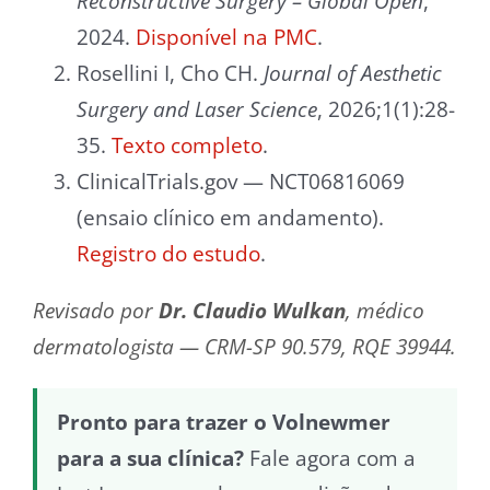
Reconstructive Surgery – Global Open
,
2024.
Disponível na PMC
.
Rosellini I, Cho CH.
Journal of Aesthetic
Surgery and Laser Science
, 2026;1(1):28-
35.
Texto completo
.
ClinicalTrials.gov — NCT06816069
(ensaio clínico em andamento).
Registro do estudo
.
Revisado por
Dr. Claudio Wulkan
, médico
dermatologista — CRM-SP 90.579, RQE 39944.
Pronto para trazer o Volnewmer
para a sua clínica?
Fale agora com a