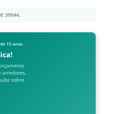
QE 39944.
 de 15 anos
ica!
 orçamento
e arredores.
sulte sobre