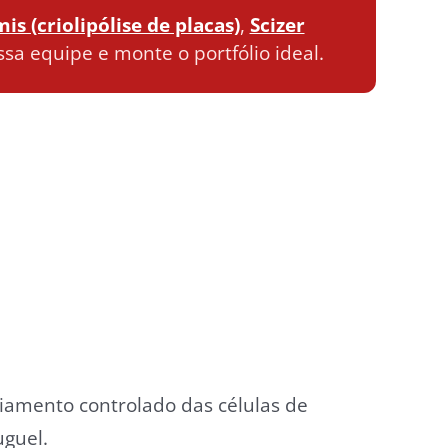
is (criolipólise de placas)
,
Scizer
ssa equipe e monte o portfólio ideal.
riamento controlado das células de
uguel.