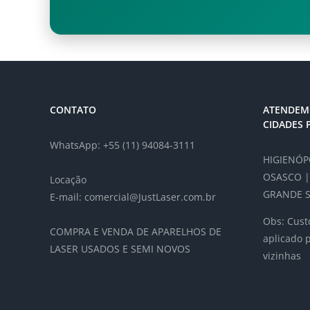
CONTATO
ATENDEM
CIDADES 
WhatsApp: +55 (11) 94084-3111
HIGIENÓPO
OSASCO |
Locação
GRANDE S
E-mail: comercial@JustLaser.com.br
Obs: Custo
COMPRA E VENDA DE APARELHOS DE
aplicado 
LASER USADOS E SEMI NOVOS
vizinhas