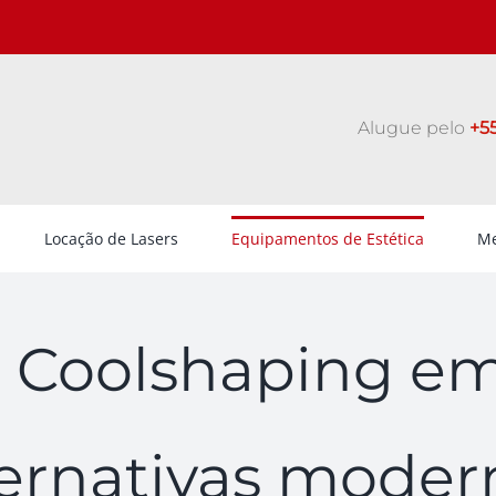
Alugue pelo
+55
Locação de Lasers
Equipamentos de Estética
Me
e Coolshaping em
ternativas moder