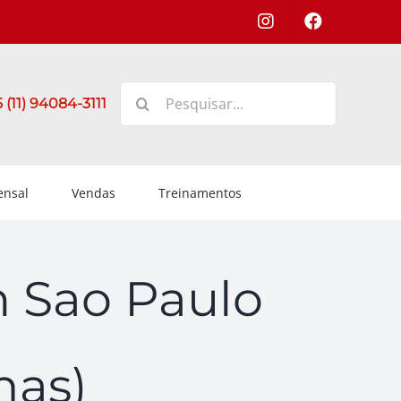
Buscar
 (11) 94084-3111
resultados
para:
nsal
Vendas
Treinamentos
 Sao Paulo
nas)