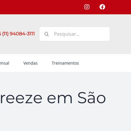
Buscar
 (11) 94084-3111
resultados
para:
nsal
Vendas
Treinamentos
Freeze em São