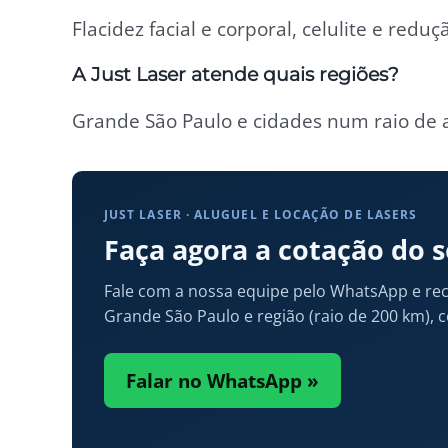
Flacidez facial e corporal, celulite e re
A Just Laser atende quais regiões?
Grande São Paulo e cidades num raio de a
JUST LASER · ALUGUEL E LOCAÇÃO DE LASERS
Faça agora a cotação do 
Fale com a nossa equipe pelo WhatsApp e rece
Grande São Paulo e região (raio de 200 km), 
Falar no WhatsApp »