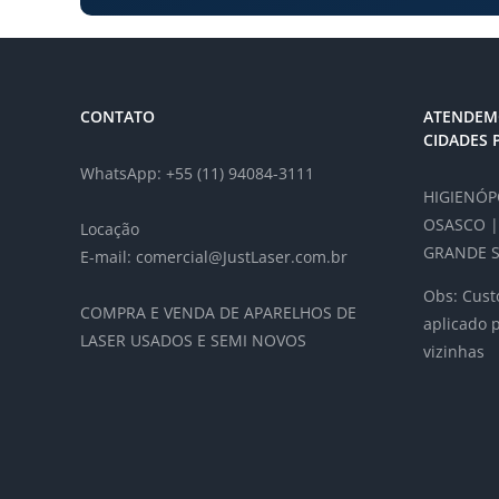
CONTATO
ATENDEM
CIDADES 
WhatsApp: +55 (11) 94084-3111
HIGIENÓPO
OSASCO |
Locação
GRANDE S
E-mail: comercial@JustLaser.com.br
Obs: Custo
COMPRA E VENDA DE APARELHOS DE
aplicado 
LASER USADOS E SEMI NOVOS
vizinhas