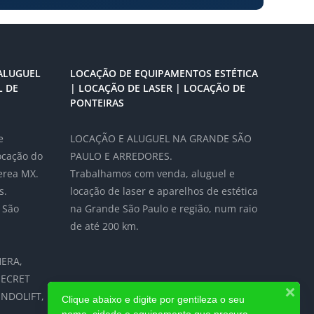
ALUGUEL
LOCAÇÃO DE EQUIPAMENTOS ESTÉTICA
L DE
| LOCAÇÃO DE LASER | LOCAÇÃO DE
PONTEIRAS
e
LOCAÇÃO E ALUGUEL NA GRANDE SÃO
locação do
PAULO E ARREDORES.
erea MX.
Trabalhamos com venda, aluguel e
s.
locação de laser e aparelhos de estética
 São
na Grande São Paulo e região, num raio
de até 200 km.
ERA,
SECRET
NDOLIFT,
Clique abaixo e digite por gentileza o seu