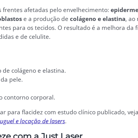
s frentes afetadas pelo envelhecimento:
epiderme
oblastos
e a produção de
colágeno e elastina
, a
ntes para os tecidos. O resultado é a melhora da 
das e de celulite.
de colágeno e elastina.
da pele.
o contorno corporal.
r para flacidez com estudo clínico publicado, v
uguel e locação de lasers
.
eze com a Just Laser