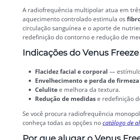
A radiofrequência multipolar atua em trê
aquecimento controlado estimula os
fibr
circulação sanguínea e o aporte de nutrie
redefinição do contorno e redução de medi
Indicações do Venus Freeze
Flacidez facial e corporal
— estímulo 
Envelhecimento e perda de firmeza
Celulite
e melhora da textura.
Redução de medidas
e redefinição d
Se você procura radiofrequência monopola
conheça todas as opções no
catálogo de al
Por que alugar o Venus Fre