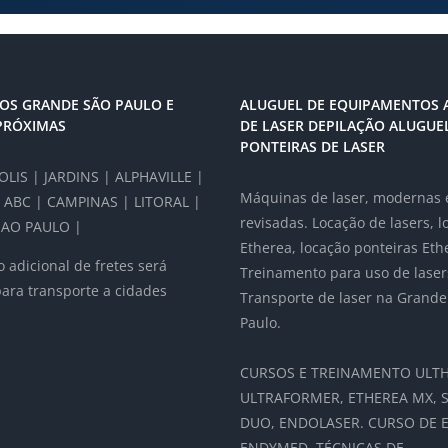
OS GRANDE SÃO PAULO E
ALUGUEL DE EQUIPAMENTOS 
PRÓXIMAS
DE LASER DEPILAÇÃO ALUGUE
PONTEIRAS DE LASER
LIS | JARDINS | ALPHAVILLE |
Máquinas de laser, modernas 
 ABC | CAMPINAS | LITORAL |
revisadas. Locação de lasers, 
AO PAULO |
Etherea, locação ponteiras Eth
 adicional de fretes será
Treinamento para uso de laser
para transporte a cidades
Transporte de laser na Grande
Paulo.
CURSOS E TREINAMENTO ULTH
ULTRAFORMER, ETHEREA MX, 
DUO, ENDOLASER. CURSO DE E
ENDYMED, TÉCNICAS DE