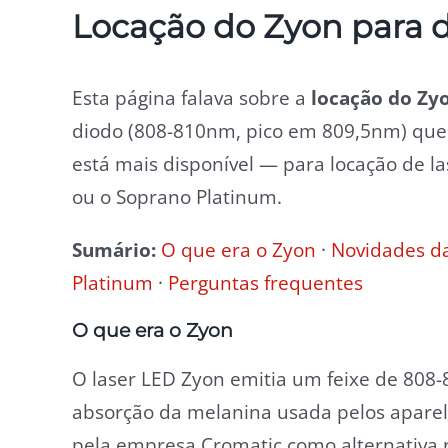
Locação do Zyon para 
Esta página falava sobre a
locação do Zy
diodo (808-810nm, pico em 809,5nm) que 
está mais disponível — para locação de 
ou o Soprano Platinum.
Sumário:
O que era o Zyon
·
Novidades da
Platinum
·
Perguntas frequentes
O que era o Zyon
O laser LED Zyon emitia um feixe de 80
absorção da melanina usada pelos aparelho
pela empresa Cromatic como alternativa n