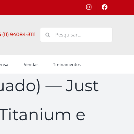
Buscar
 (11) 94084-3111
resultados
para:
nsal
Vendas
Treinamentos
uado) — Just
Titanium e