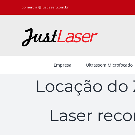
Ir
comercial@justlaser.com.br
para
o
conteúdo
Empresa
Ultrassom Microfocado
Locação do 
Laser rec