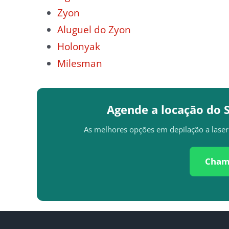
Zyon
Aluguel do Zyon
Holonyak
Milesman
Agende a locação do 
As melhores opções em depilação a laser 
Cham