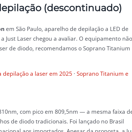
depilação (descontinuado)
on
em São Paulo, aparelho de depilação a LED de
a Just Laser chegou a avaliar. O equipamento nã
laser de diodo, recomendamos o Soprano Titanium
 depilação a laser em 2025
·
Soprano Titanium e
8-810nm, com pico em 809,5nm — a mesma faixa d
s de diodo tradicionais. Foi lançado no Brasil
acional aos importados. Apesar da proposta, a Ju