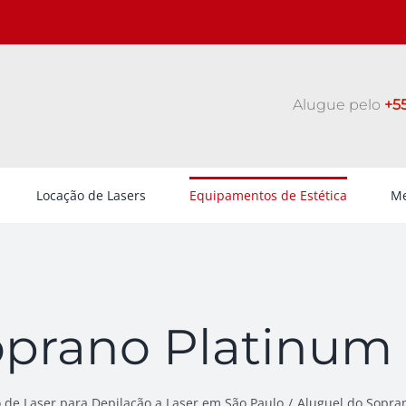
Alugue pelo
+55
Locação de Lasers
Equipamentos de Estética
Me
oprano Platinum
 de Laser para Depilação a Laser em São Paulo
Aluguel do Sopra