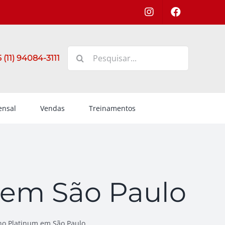
Buscar
 (11) 94084-3111
resultados
para:
nsal
Vendas
Treinamentos
 em São Paulo
no Platinum em São Paulo