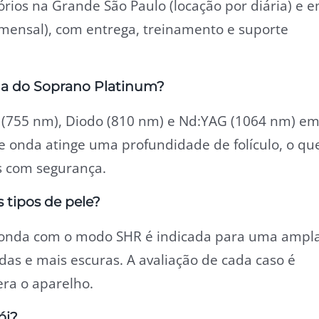
tórios na Grande São Paulo (locação por diária) e 
 mensal), com entrega, treinamento e suporte
da do Soprano Platinum?
 (755 nm), Diodo (810 nm) e Nd:YAG (1064 nm) e
 onda atinge uma profundidade de folículo, o qu
is com segurança.
 tipos de pele?
 onda com o modo SHR é indicada para uma ampl
adas e mais escuras. A avaliação de cada caso é
era o aparelho.
ói?