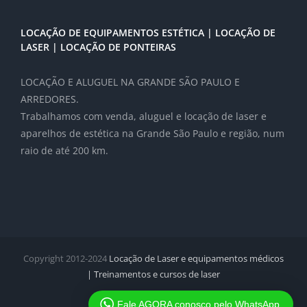
LOCAÇÃO DE EQUIPAMENTOS ESTÉTICA | LOCAÇÃO DE
LASER | LOCAÇÃO DE PONTEIRAS
LOCAÇÃO E ALUGUEL NA GRANDE SÃO PAULO E
ARREDORES.
Trabalhamos com venda, aluguel e locação de laser e
aparelhos de estética na Grande São Paulo e região, num
raio de até 200 km.
Clique abaixo e digite por gentileza o seu
nome, cidade e equipamento que procura.
Clique aqui para acesso ao WhatsApp agora:
LOCAÇÕES E ORÇAMENTOS
Copyright 2012-2024
Locação de Laser e equipamentos médicos
| Treinamentos e cursos de laser
Facebook
Twitter
Instagram
Pinterest
Fale AGORA conosco pelo WhatsApp