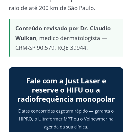
raio de até 200 km de São Paulo.
Conteúdo revisado por Dr. Claudio
Wulkan
, médico dermatologista —
CRM-SP 90.579, RQE 39944.
Fale com a Just Laser e
reserve o HIFU ou a
radiofrequência monopolar
Datas concorridas esgotam rápido — garanta o
HIPRO, o Ultraformer MPT ou o Volnewmer na
agenda da sua clínica.