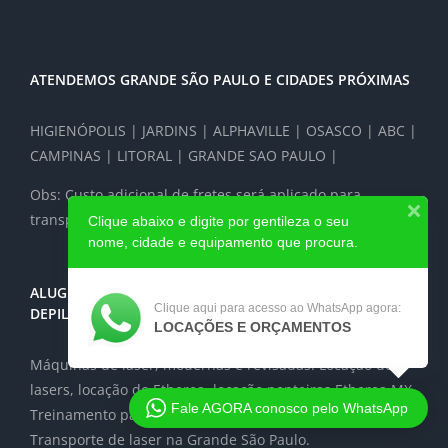
ATENDEMOS GRANDE SÃO PAULO E CIDADES PRÓXIMAS
HIGIENÓPOLIS | JARDINS | ALPHAVILLE | OSASCO | ABC |
CAMPINAS | LITORAL | GRANDE SAO PAULO |
Obs: Custo adicional de fretes será aplicado para
transporte a cidades vizinhas
Clique abaixo e digite por gentileza o seu
nome, cidade e equipamento que procura.
ALUGUEL DE EQUIPAMENTOS ALUGUEL DE LASER
Clique aqui para acesso ao WhatsApp agora:
DEPILAÇÃO ALUGUEL DE PONTEIRAS DE LASER
LOCAÇÕES E ORÇAMENTOS
Máquinas de laser, modernas e revisadas. Locação de
lasers, locação do Etherea, locação ponteiras Etherea MX.
Fale AGORA conosco pelo WhatsApp
Treinamento para uso de lasers.
Transporte de laser na Grande São Paulo.