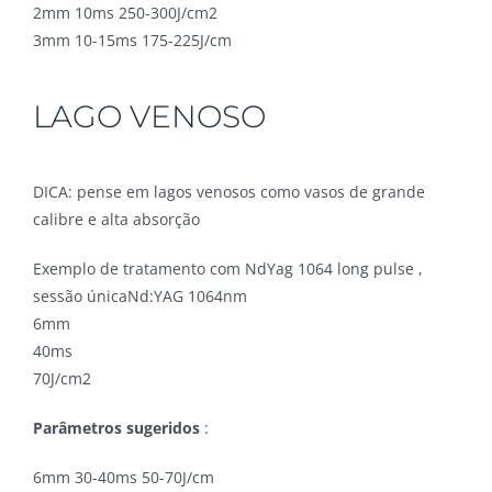
2mm 10ms 250-300J/cm2
3mm 10-15ms 175-225J/cm
LAGO VENOSO
DICA: pense em lagos venosos como vasos de grande
calibre e alta absorção
Exemplo de tratamento com NdYag 1064 long pulse ,
sessão únicaNd:YAG 1064nm
6mm
40ms
70J/cm2
Parâmetros sugeridos
:
6mm 30-40ms 50-70J/cm