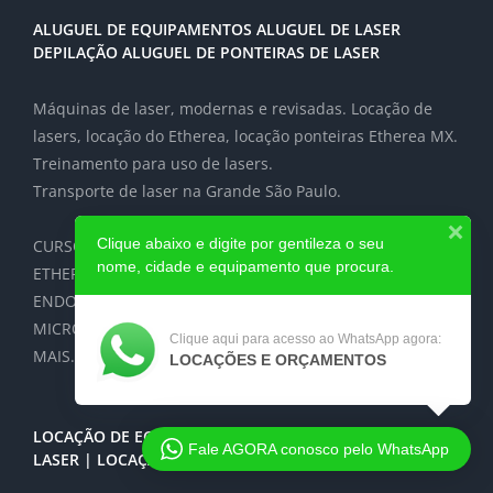
ALUGUEL DE EQUIPAMENTOS ALUGUEL DE LASER
DEPILAÇÃO ALUGUEL DE PONTEIRAS DE LASER
Máquinas de laser, modernas e revisadas. Locação de
lasers, locação do Etherea, locação ponteiras Etherea MX.
Treinamento para uso de lasers.
Transporte de laser na Grande São Paulo.
Clique abaixo e digite por gentileza o seu
CURSOS E TREINAMENTO ULTHERA, ULTRAFORMER,
nome, cidade e equipamento que procura.
ETHEREA MX, SECRET DUO, ENDOLASER. CURSO DE
ENDOLIFT, ENDYMED, TÉCNICAS DE
MICROAGULHAMENTO ROBÓTICO AVANÇADO E MUITO
Clique aqui para acesso ao WhatsApp agora:
MAIS. .
LOCAÇÕES E ORÇAMENTOS
LOCAÇÃO DE EQUIPAMENTOS ESTÉTICA | LOCAÇÃO DE
Fale AGORA conosco pelo WhatsApp
LASER | LOCAÇÃO DE PONTEIRAS