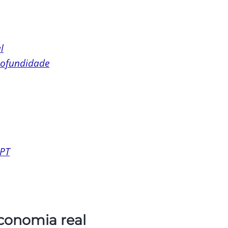
l
rofundidade
MPT
conomia real