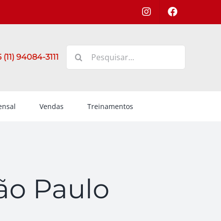
Buscar
 (11) 94084-3111
resultados
para:
nsal
Vendas
Treinamentos
ão Paulo