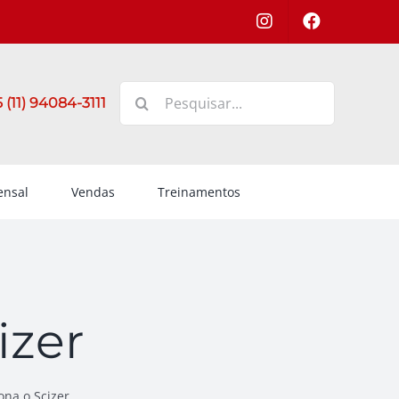
Buscar
 (11) 94084-3111
resultados
para:
nsal
Vendas
Treinamentos
izer
na o Scizer