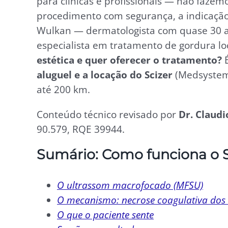
para clínicas e profissionais — não fazem
procedimento com segurança, a indicaçã
Wulkan — dermatologista com quase 30 a
especialista em tratamento de gordura lo
estética e quer oferecer o tratamento?
É
aluguel e a locação do Scizer
(Medsystems
até 200 km.
Conteúdo técnico revisado por
Dr. Claud
90.579, RQE 39944.
Sumário: Como funciona o S
O ultrassom macrofocado (MFSU)
O mecanismo: necrose coagulativa dos 
O que o paciente sente