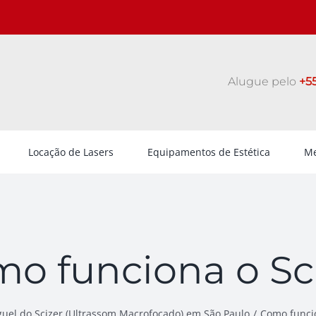
Alugue pelo
+55
Locação de Lasers
Equipamentos de Estética
Me
o funciona o Sc
guel do Scizer (Ultrassom Macrofocado) em São Paulo
Como funcio