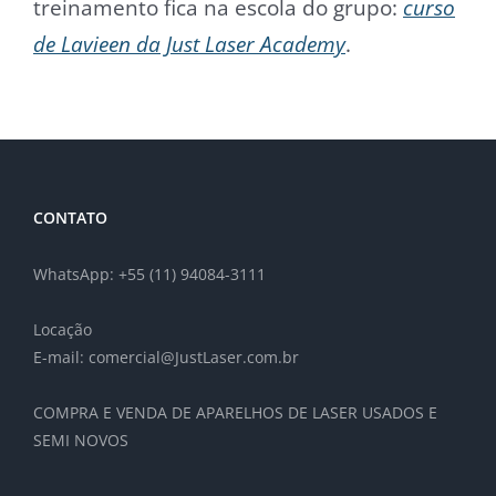
treinamento fica na escola do grupo:
curso
de Lavieen da Just Laser Academy
.
CONTATO
WhatsApp: +55 (11) 94084-3111
Locação
E-mail: comercial@JustLaser.com.br
COMPRA E VENDA DE APARELHOS DE LASER USADOS E
SEMI NOVOS