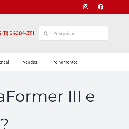
Buscar
 (11) 94084-3111
resultados
para:
nsal
Vendas
Treinamentos
aFormer III e
 ?