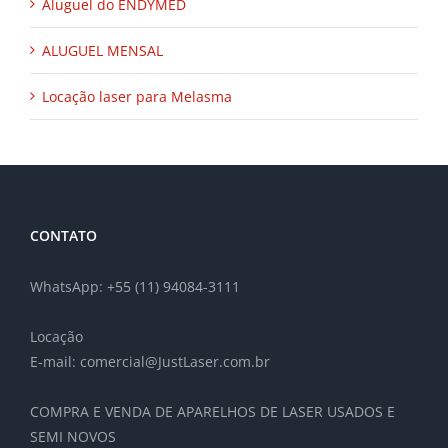
Aluguel do ENDYMED
ALUGUEL MENSAL
Locação laser para Melasma
CONTATO
WhatsApp: +55 (11) 94084-3111
Locação
E-mail: comercial@JustLaser.com.br
COMPRA E VENDA DE APARELHOS DE LASER USADOS E
SEMI NOVOS