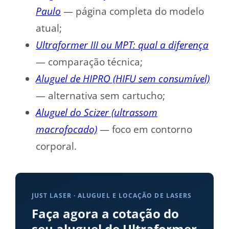
Paulo
— página completa do modelo
atual;
Ultraformer III ou MPT: qual a diferença
— comparação técnica;
Aluguel de HIPRO (HIFU sem consumível)
— alternativa sem cartucho;
Aluguel do Scizer (ultrassom
macrofocado)
— foco em contorno
corporal.
JUST LASER · ALUGUEL E LOCAÇÃO DE LASERS
Faça agora a cotação do
seu aluguel de Ultraformer