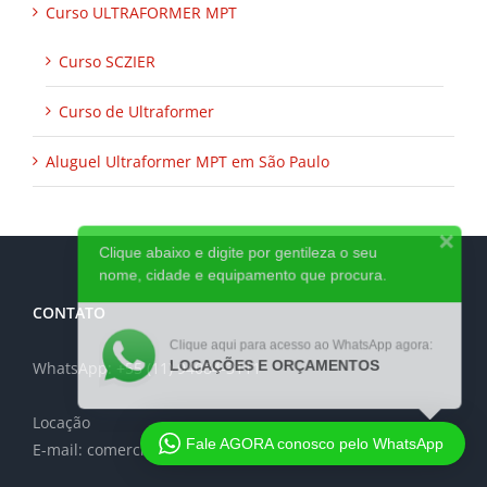
Curso ULTRAFORMER MPT
Curso SCZIER
Curso de Ultraformer
Aluguel Ultraformer MPT em São Paulo
Clique abaixo e digite por gentileza o seu
nome, cidade e equipamento que procura.
CONTATO
Clique aqui para acesso ao WhatsApp agora:
LOCAÇÕES E ORÇAMENTOS
WhatsApp: +55 (11) 94084-3111
Locação
Fale AGORA conosco pelo WhatsApp
E-mail: comercial@JustLaser.com.br