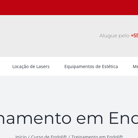
Alugue pelo
+55
Locação de Lasers
Equipamentos de Estética
Me
inamento em Endo
Início
Curso de Endolift
Treinamento em Endolift