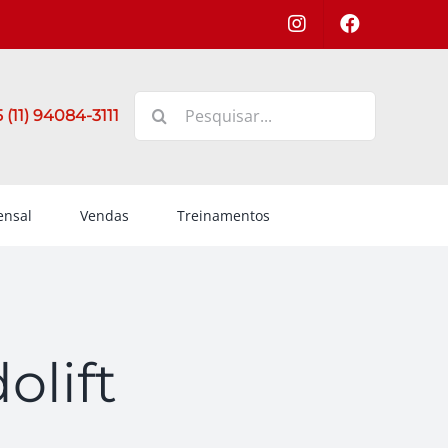
Buscar
 (11) 94084-3111
resultados
para:
nsal
Vendas
Treinamentos
lift