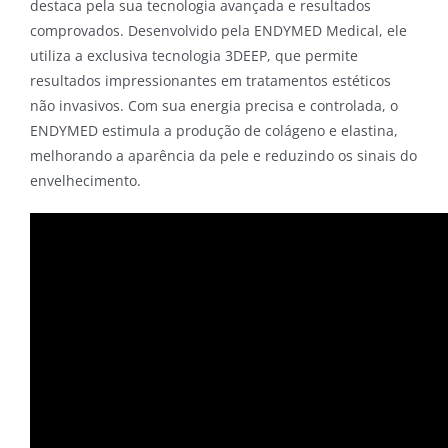
destaca pela sua tecnologia avançada e resultados
comprovados. Desenvolvido pela ENDYMED Medical, ele
utiliza a exclusiva tecnologia 3DEEP, que permite
resultados impressionantes em tratamentos estéticos
não invasivos. Com sua energia precisa e controlada, o
ENDYMED estimula a produção de colágeno e elastina,
melhorando a aparência da pele e reduzindo os sinais do
envelhecimento.