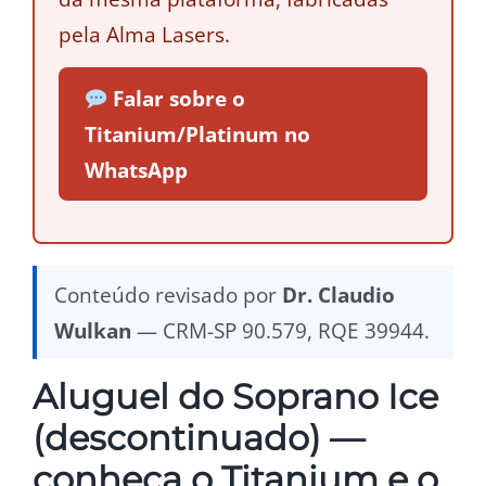
pela Alma Lasers.
Falar sobre o
Titanium/Platinum no
WhatsApp
Conteúdo revisado por
Dr. Claudio
Wulkan
— CRM-SP 90.579, RQE 39944.
Aluguel do Soprano Ice
(descontinuado) —
conheça o Titanium e o