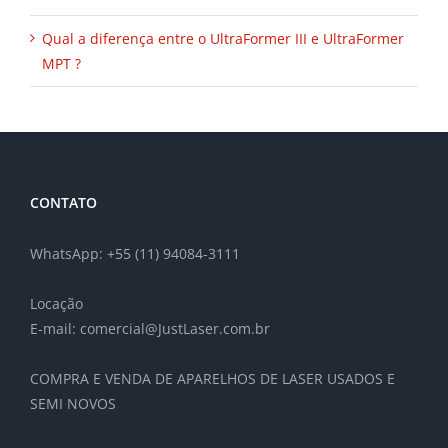
Qual a diferença entre o UltraFormer III e UltraFormer
MPT ?
CONTATO
WhatsApp: +55 (11) 94084-3111
Locação
E-mail: comercial@JustLaser.com.br
COMPRA E VENDA DE APARELHOS DE LASER USADOS E
SEMI NOVOS