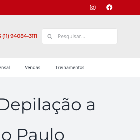
Buscar
 (11) 94084-3111
resultados
para:
nsal
Vendas
Treinamentos
Depilação a
ão Paulo