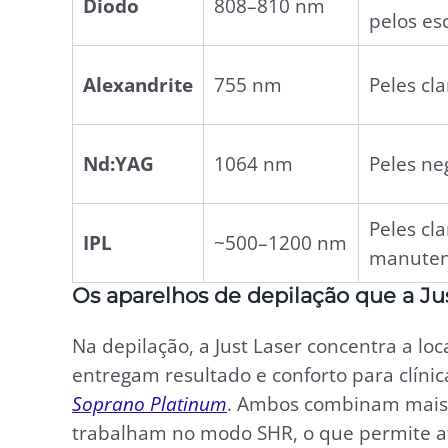
Diodo
808–810 nm
pelos es
Alexandrite
755 nm
Peles clar
Nd:YAG
1064 nm
Peles ne
Peles cla
IPL
~500–1200 nm
manute
Os aparelhos de depilação que a Ju
Na depilação, a Just Laser concentra a lo
entregam resultado e conforto para clínic
Soprano Platinum
. Ambos combinam mais
trabalham no modo SHR, o que permite at