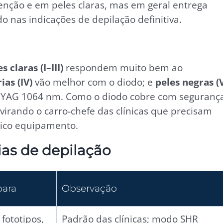
nção e em peles claras, mas em geral entrega
o nas indicações de depilação definitiva.
s claras (I–III)
respondem muito bem ao
ias (IV)
vão melhor com o diodo; e
peles negras (
YAG 1064 nm. Como o diodo cobre com seguranç
virando o carro-chefe das clínicas que precisam
nico equipamento.
as de depilação
para
Observação
 fototipos,
Padrão das clínicas; modo SHR