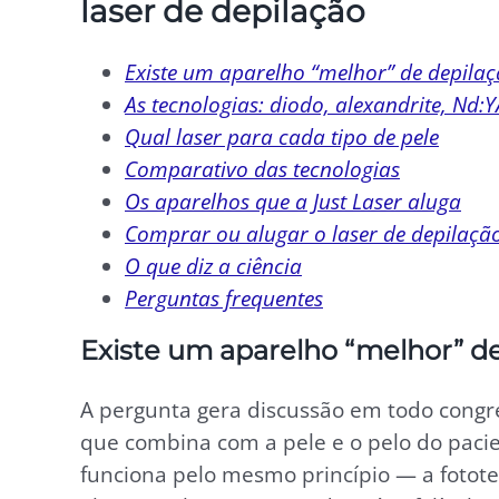
laser de depilação
Existe um aparelho “melhor” de depilaç
As tecnologias: diodo, alexandrite, Nd:Y
Qual laser para cada tipo de pele
Comparativo das tecnologias
Os aparelhos que a Just Laser aluga
Comprar ou alugar o laser de depilaçã
O que diz a ciência
Perguntas frequentes
Existe um aparelho “melhor” de
A pergunta gera discussão em todo congres
que combina com a pele e o pelo do pacien
funciona pelo mesmo princípio — a fotote