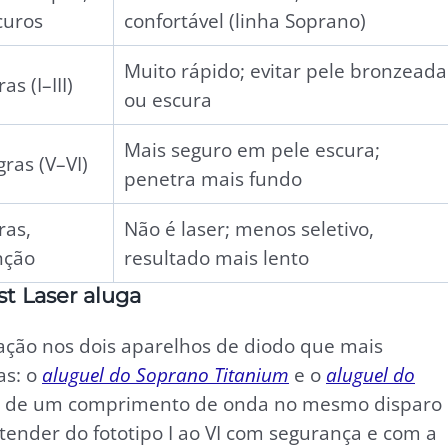
curos
confortável (linha Soprano)
Muito rápido; evitar pele bronzeada
as (I–III)
ou escura
Mais seguro em pele escura;
gras (V–VI)
penetra mais fundo
ras,
Não é laser; menos seletivo,
nção
resultado mais lento
st Laser aluga
cação nos dois aparelhos de diodo que mais
as: o
aluguel do Soprano Titanium
e o
aluguel do
 de um comprimento de onda no mesmo disparo 
ender do fototipo I ao VI com segurança e com a