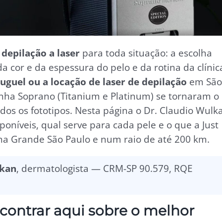
depilação a laser
para toda situação: a escolha
da cor e da espessura do pelo e da rotina da clínic
luguel ou a locação de laser de depilação
em São
inha Soprano (Titanium e Platinum) se tornaram o
os os fototipos. Nesta página o Dr. Claudio Wulk
poníveis, qual serve para cada pele e o que a Just
na Grande São Paulo e num raio de até 200 km.
lkan
, dermatologista — CRM-SP 90.579, RQE
ncontrar aqui sobre o melhor