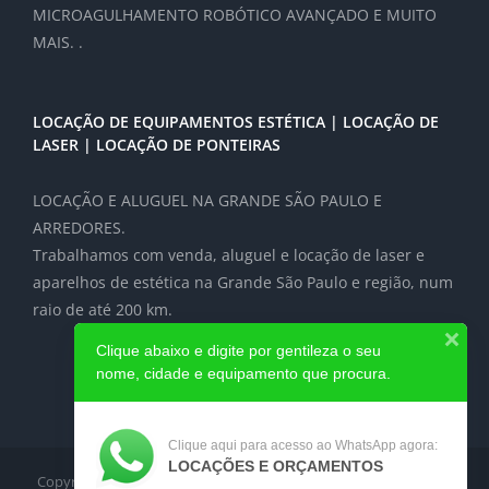
MICROAGULHAMENTO ROBÓTICO AVANÇADO E MUITO
MAIS. .
LOCAÇÃO DE EQUIPAMENTOS ESTÉTICA | LOCAÇÃO DE
LASER | LOCAÇÃO DE PONTEIRAS
LOCAÇÃO E ALUGUEL NA GRANDE SÃO PAULO E
ARREDORES.
Trabalhamos com venda, aluguel e locação de laser e
aparelhos de estética na Grande São Paulo e região, num
raio de até 200 km.
Clique abaixo e digite por gentileza o seu
nome, cidade e equipamento que procura.
Clique aqui para acesso ao WhatsApp agora:
LOCAÇÕES E ORÇAMENTOS
Copyright 2012-2024
Locação de Laser e equipamentos médicos