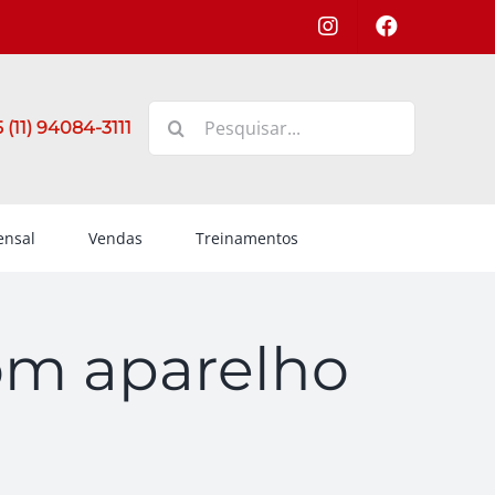
Buscar
 (11) 94084-3111
resultados
para:
nsal
Vendas
Treinamentos
om aparelho