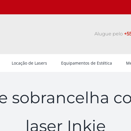
Alugue pelo
+55
Locação de Lasers
Equipamentos de Estética
Me
 sobrancelha c
laser Inkie