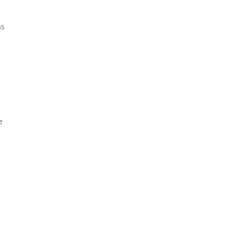
s
as
e