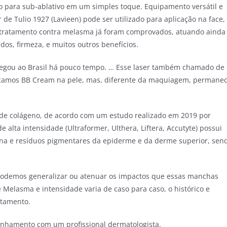
o para sub-ablativo em um simples toque. Equipamento versátil e
r de Tulio 1927 (Lavieen) pode ser utilizado para aplicação na face,
 o tratamento contra melasma já foram comprovados, atuando ainda
ados, firmeza, e muitos outros benefícios.
hegou ao Brasil há pouco tempo. … Esse laser também chamado de
plicamos BB Cream na pele, mas, diferente da maquiagem, permane
de colágeno, de acordo com um estudo realizado em 2019 por
alta intensidade (Ultraformer, Ulthera, Liftera, Accutyte) possui
na e resíduos pigmentares da epiderme e da derme superior, sen
odemos generalizar ou atenuar os impactos que essas manchas
 Melasma e intensidade varia de caso para caso, o histórico e
atamento.
anhamento com um profissional dermatologista.