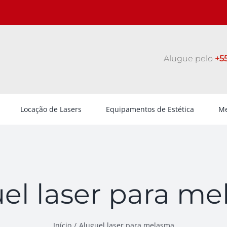
Alugue pelo
+55
Locação de Lasers
Equipamentos de Estética
Me
el laser para m
Início
Aluguel laser para melasma