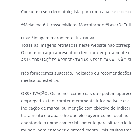
Consulte o seu dermatologista para uma análise e descu
#Melasma #UltrassomMicroeMacrofocado #LaserDeTul
Obs: *imagem meramente ilustrativa
Todas as imagens retratadas neste website não corres
O conteúdo aqui apresentado tem caráter puramente in
AS INFORMAÇÕES APRESENTADAS NESSE CANAL NÃO S
Não fornecemos sugestão, indicação ou recomendações
médica ou estética.
OBSERVAÇÃO: Os nomes comerciais que podem aparecem 
empregados) tem caráter meramente informativo e escl
indicação de marca, ou menção com objetivo de indicar
tratamento e o aparelho que ele sugerir como ideal no 
apontando o nome comercial somente para situar o leito
mundo, para entender o procedimento. Pois muitos tra