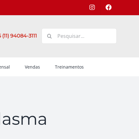
Buscar
 (11) 94084-3111
resultados
para:
nsal
Vendas
Treinamentos
elasma