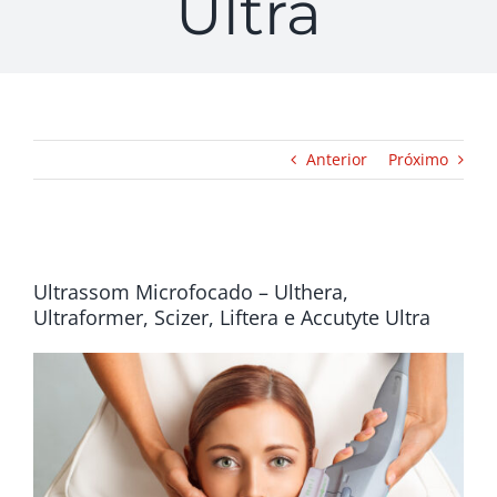
Ultra
Anterior
Próximo
View
Larger
Ultrassom Microfocado – Ulthera,
Image
Ultraformer, Scizer, Liftera e Accutyte Ultra